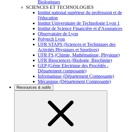
Biologiques
SCIENCES ET TECHNOLOGIES
Institut national supérieur du professorat et de
l'éducation
Institut Universitaire de Technologie Lyon 1
Institut de Science Financière et d'Assurances
Observatoire de Lyon
Polytech Lyon
UFR STAPS (Sciences et Techniques des
Activités Physiques et Sportives)
UFR FS (Chimie, Mathématique, Physique)
UFR Biosciences (Biologie, Biochimie)
GEP (Génie Electrique des Procédés -
Département composante)
Informatique (Département Composante)
Mécanique (Département Composante)
Ressources & outils