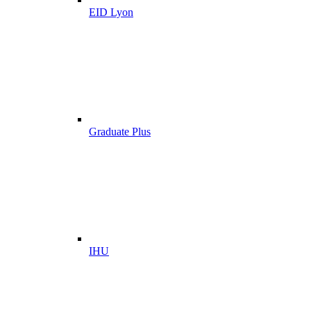
EID Lyon
Graduate Plus
IHU