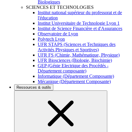
Biologiques
SCIENCES ET TECHNOLOGIES
Institut national supérieur du professorat et de
l'éducation
Institut Universitaire de Technologie Lyon 1
Institut de Science Financière et d'Assurances
Observatoire de Lyon
Polytech Lyon
UFR STAPS (Sciences et Techniques des
Activités Physiques et Sportives)
UFR FS (Chimie, Mathématique, Physique)
UFR Biosciences (Biologie, Biochimie)
GEP (Génie Electrique des Procédés -
Département composante)
Informatique (Département Composante)
Mécanique (Département Composante)
Ressources & outils