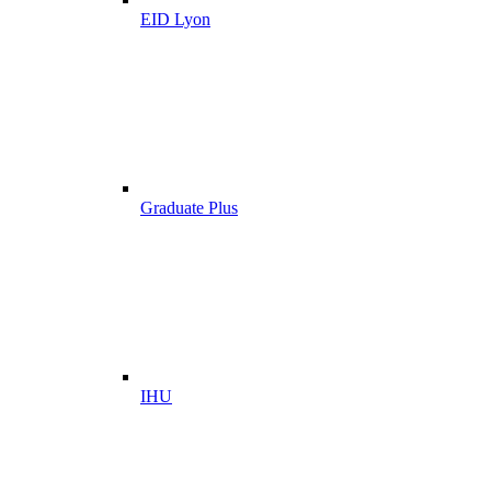
EID Lyon
Graduate Plus
IHU