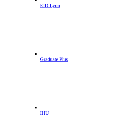
EID Lyon
Graduate Plus
IHU