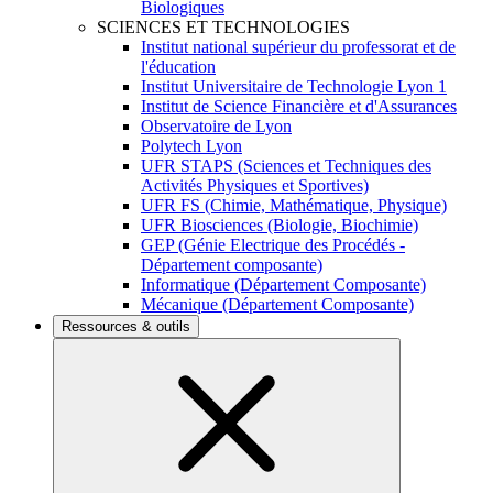
Biologiques
SCIENCES ET TECHNOLOGIES
Institut national supérieur du professorat et de
l'éducation
Institut Universitaire de Technologie Lyon 1
Institut de Science Financière et d'Assurances
Observatoire de Lyon
Polytech Lyon
UFR STAPS (Sciences et Techniques des
Activités Physiques et Sportives)
UFR FS (Chimie, Mathématique, Physique)
UFR Biosciences (Biologie, Biochimie)
GEP (Génie Electrique des Procédés -
Département composante)
Informatique (Département Composante)
Mécanique (Département Composante)
Ressources & outils