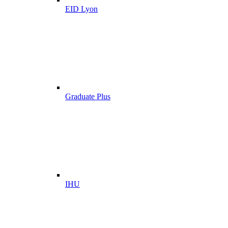
EID Lyon
Graduate Plus
IHU