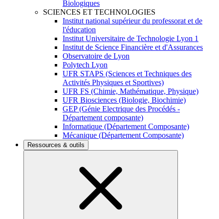
Biologiques
SCIENCES ET TECHNOLOGIES
Institut national supérieur du professorat et de
l'éducation
Institut Universitaire de Technologie Lyon 1
Institut de Science Financière et d'Assurances
Observatoire de Lyon
Polytech Lyon
UFR STAPS (Sciences et Techniques des
Activités Physiques et Sportives)
UFR FS (Chimie, Mathématique, Physique)
UFR Biosciences (Biologie, Biochimie)
GEP (Génie Electrique des Procédés -
Département composante)
Informatique (Département Composante)
Mécanique (Département Composante)
Ressources & outils