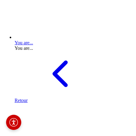
You are...
You are...
Retour