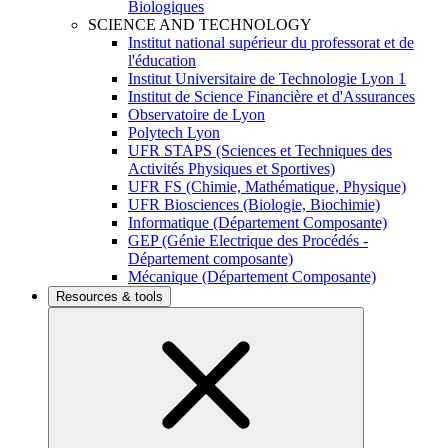
Biologiques
SCIENCE AND TECHNOLOGY
Institut national supérieur du professorat et de
l'éducation
Institut Universitaire de Technologie Lyon 1
Institut de Science Financière et d'Assurances
Observatoire de Lyon
Polytech Lyon
UFR STAPS (Sciences et Techniques des
Activités Physiques et Sportives)
UFR FS (Chimie, Mathématique, Physique)
UFR Biosciences (Biologie, Biochimie)
Informatique (Département Composante)
GEP (Génie Electrique des Procédés -
Département composante)
Mécanique (Département Composante)
Resources & tools