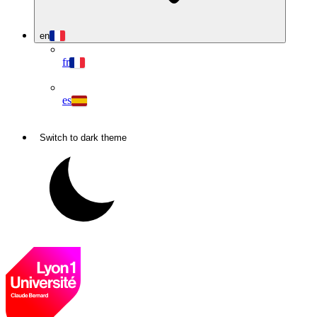
en
fr
es
Switch to dark theme