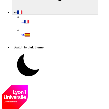
en
fr
es
Switch to dark theme