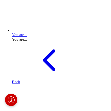
You are...
You are...
Back