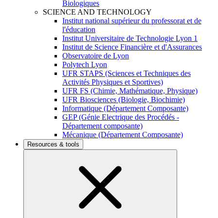
Biologiques
SCIENCE AND TECHNOLOGY
Institut national supérieur du professorat et de
l'éducation
Institut Universitaire de Technologie Lyon 1
Institut de Science Financière et d'Assurances
Observatoire de Lyon
Polytech Lyon
UFR STAPS (Sciences et Techniques des
Activités Physiques et Sportives)
UFR FS (Chimie, Mathématique, Physique)
UFR Biosciences (Biologie, Biochimie)
Informatique (Département Composante)
GEP (Génie Electrique des Procédés -
Département composante)
Mécanique (Département Composante)
Resources & tools