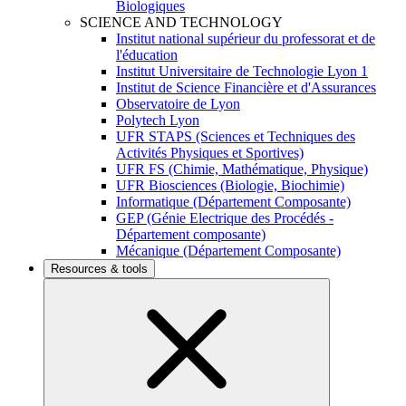
Biologiques
SCIENCE AND TECHNOLOGY
Institut national supérieur du professorat et de
l'éducation
Institut Universitaire de Technologie Lyon 1
Institut de Science Financière et d'Assurances
Observatoire de Lyon
Polytech Lyon
UFR STAPS (Sciences et Techniques des
Activités Physiques et Sportives)
UFR FS (Chimie, Mathématique, Physique)
UFR Biosciences (Biologie, Biochimie)
Informatique (Département Composante)
GEP (Génie Electrique des Procédés -
Département composante)
Mécanique (Département Composante)
Resources & tools