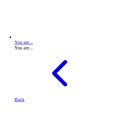
You are...
You are...
Back