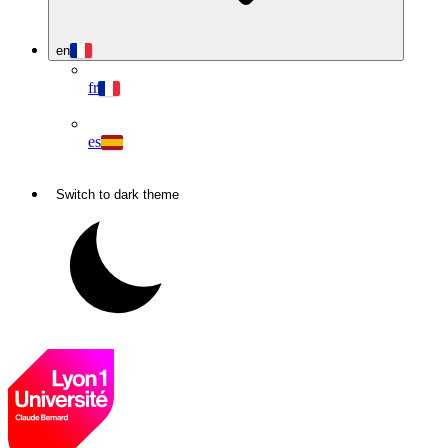
en
fr
es
Switch to dark theme