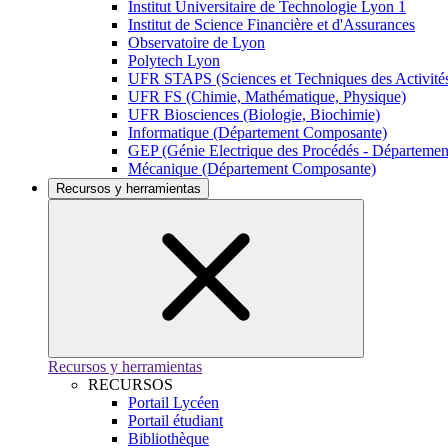
Institut Universitaire de Technologie Lyon 1
Institut de Science Financière et d'Assurances
Observatoire de Lyon
Polytech Lyon
UFR STAPS (Sciences et Techniques des Activités
UFR FS (Chimie, Mathématique, Physique)
UFR Biosciences (Biologie, Biochimie)
Informatique (Département Composante)
GEP (Génie Electrique des Procédés - Départeme
Mécanique (Département Composante)
Recursos y herramientas
Recursos y herramientas
RECURSOS
Portail Lycéen
Portail étudiant
Bibliothèque