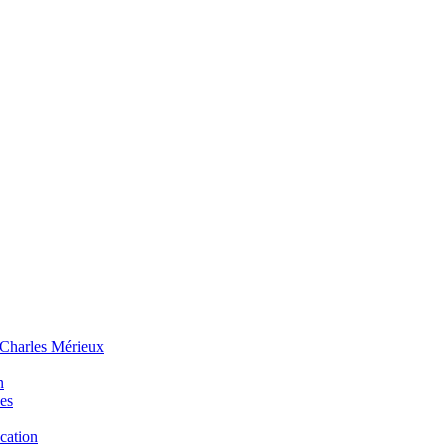
 Charles Mérieux
n
ues
ucation