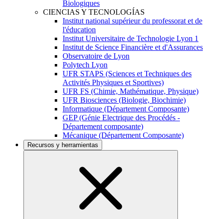
Biologiques
CIENCIAS Y TECNOLOGÍAS
Institut national supérieur du professorat et de
l'éducation
Institut Universitaire de Technologie Lyon 1
Institut de Science Financière et d'Assurances
Observatoire de Lyon
Polytech Lyon
UFR STAPS (Sciences et Techniques des
Activités Physiques et Sportives)
UFR FS (Chimie, Mathématique, Physique)
UFR Biosciences (Biologie, Biochimie)
Informatique (Département Composante)
GEP (Génie Electrique des Procédés -
Département composante)
Mécanique (Département Composante)
Recursos y herramientas