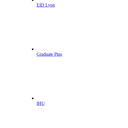
EID Lyon
Graduate Plus
IHU