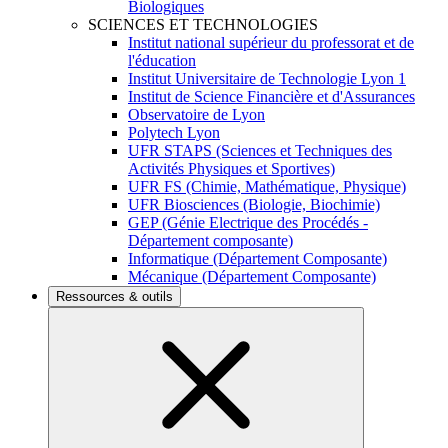
Biologiques
SCIENCES ET TECHNOLOGIES
Institut national supérieur du professorat et de
l'éducation
Institut Universitaire de Technologie Lyon 1
Institut de Science Financière et d'Assurances
Observatoire de Lyon
Polytech Lyon
UFR STAPS (Sciences et Techniques des
Activités Physiques et Sportives)
UFR FS (Chimie, Mathématique, Physique)
UFR Biosciences (Biologie, Biochimie)
GEP (Génie Electrique des Procédés -
Département composante)
Informatique (Département Composante)
Mécanique (Département Composante)
Ressources & outils