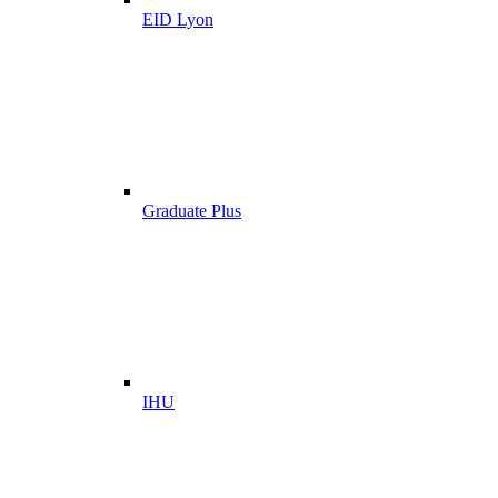
EID Lyon
Graduate Plus
IHU