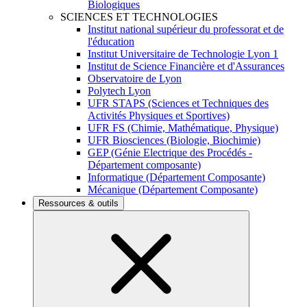
Biologiques
SCIENCES ET TECHNOLOGIES
Institut national supérieur du professorat et de
l'éducation
Institut Universitaire de Technologie Lyon 1
Institut de Science Financière et d'Assurances
Observatoire de Lyon
Polytech Lyon
UFR STAPS (Sciences et Techniques des
Activités Physiques et Sportives)
UFR FS (Chimie, Mathématique, Physique)
UFR Biosciences (Biologie, Biochimie)
GEP (Génie Electrique des Procédés -
Département composante)
Informatique (Département Composante)
Mécanique (Département Composante)
Ressources & outils