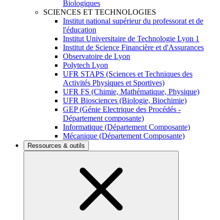
Biologiques
SCIENCES ET TECHNOLOGIES
Institut national supérieur du professorat et de
l'éducation
Institut Universitaire de Technologie Lyon 1
Institut de Science Financière et d'Assurances
Observatoire de Lyon
Polytech Lyon
UFR STAPS (Sciences et Techniques des
Activités Physiques et Sportives)
UFR FS (Chimie, Mathématique, Physique)
UFR Biosciences (Biologie, Biochimie)
GEP (Génie Electrique des Procédés -
Département composante)
Informatique (Département Composante)
Mécanique (Département Composante)
Ressources & outils