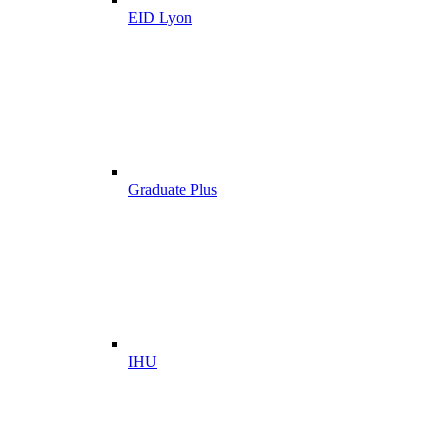
EID Lyon
Graduate Plus
IHU